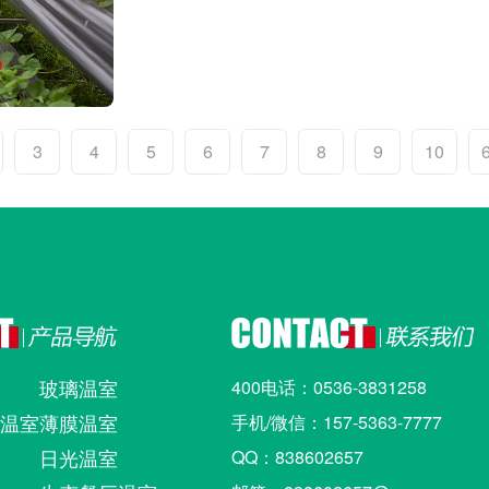
3
4
5
6
7
8
9
10
玻璃温室
400电话：0536-3831258
)温室
薄膜温室
手机/微信：157-5363-7777
日光温室
QQ：838602657