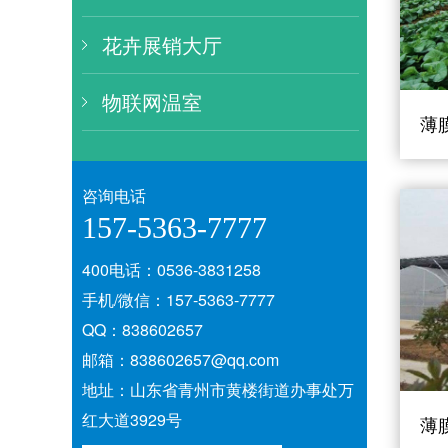
花卉展销大厅
物联网温室
薄
咨询电话
157-5363-7777
400电话：0536-3831258
手机/微信：157-5363-7777
QQ：838602657
邮箱：838602657@qq.com
地址：山东省青州市黄楼街道办事处万
红大道3929号
薄